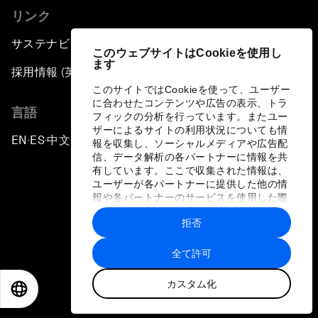
リンク
サステナビリティへの取り組み
このウェブサイトはCookieを使用し
ます
採用情報 (英語のみ)
このサイトではCookieを使って、ユーザー
に合わせたコンテンツや広告の表示、トラ
言語
フィックの分析を行っています。またユー
ザーによるサイトの利用状況についても情
EN
ES
中文
日本語
▪
▪
▪
報を収集し、ソーシャルメディアや広告配
信、データ解析の各パートナーに情報を共
有しています。ここで収集された情報は、
ユーザーが各パートナーに提供した他の情
報や各パートナーのサービスを使用した際
に収集された情報と組み合わされ、各パー
拒否
トナーによって使用されることがありま
プライバシーポリシーと利用規約
す。
全て許可
サイトマップ
カスタム化
©
2026
世界経済フォーラム
EN
ES
中文
日本語