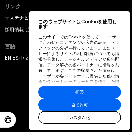
リンク
サステナビリティへの取り組み
このウェブサイトはCookieを使用し
ます
採用情報 (英語のみ)
このサイトではCookieを使って、ユーザー
に合わせたコンテンツや広告の表示、トラ
言語
フィックの分析を行っています。またユー
ザーによるサイトの利用状況についても情
EN
ES
中文
日本語
▪
▪
▪
報を収集し、ソーシャルメディアや広告配
信、データ解析の各パートナーに情報を共
有しています。ここで収集された情報は、
ユーザーが各パートナーに提供した他の情
報や各パートナーのサービスを使用した際
に収集された情報と組み合わされ、各パー
拒否
トナーによって使用されることがありま
プライバシーポリシーと利用規約
す。
全て許可
サイトマップ
カスタム化
©
2026
世界経済フォーラム
EN
ES
中文
日本語