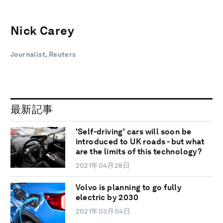
Nick Carey
Journalist, Reuters
最新記事
'Self-driving' cars will soon be
introduced to UK roads - but what
are the limits of this technology?
2021年04月28日
Volvo is planning to go fully
electric by 2030
2021年03月04日