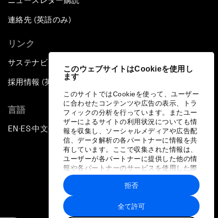
ニュースレター購読
連絡先 (英語のみ)
リンク
サステナビリティへの取り組み
このウェブサイトはCookieを使用し
ます
採用情報 (英語のみ)
このサイトではCookieを使って、ユーザー
に合わせたコンテンツや広告の表示、トラ
言語
フィックの分析を行っています。またユー
ザーによるサイトの利用状況についても情
EN
ES
中文
日本語
▪
▪
▪
報を収集し、ソーシャルメディアや広告配
信、データ解析の各パートナーに情報を共
有しています。ここで収集された情報は、
ユーザーが各パートナーに提供した他の情
報や各パートナーのサービスを使用した際
に収集された情報と組み合わされ、各パー
拒否
トナーによって使用されることがありま
プライバシーポリシーと利用規約
す。
全て許可
サイトマップ