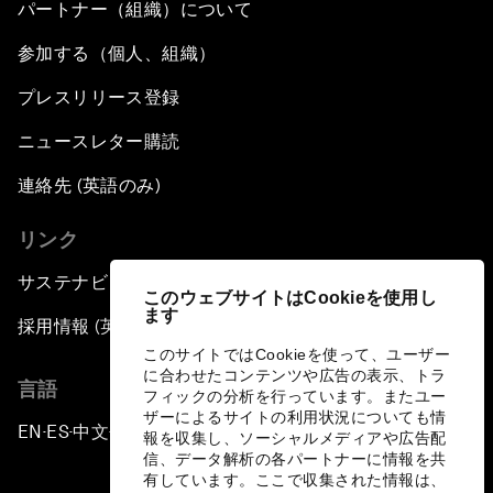
パートナー（組織）について
参加する（個人、組織）
プレスリリース登録
ニュースレター購読
連絡先 (英語のみ)
リンク
サステナビリティへの取り組み
このウェブサイトはCookieを使用し
ます
採用情報 (英語のみ)
このサイトではCookieを使って、ユーザー
に合わせたコンテンツや広告の表示、トラ
言語
フィックの分析を行っています。またユー
ザーによるサイトの利用状況についても情
EN
ES
中文
日本語
▪
▪
▪
報を収集し、ソーシャルメディアや広告配
信、データ解析の各パートナーに情報を共
有しています。ここで収集された情報は、