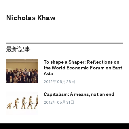
Nicholas Khaw
最新記事
To shape a Shaper: Reflections on
the World Economic Forum on East
Asia
2012年06月28日
Capitalism: A means, not an end
2012年05月31日