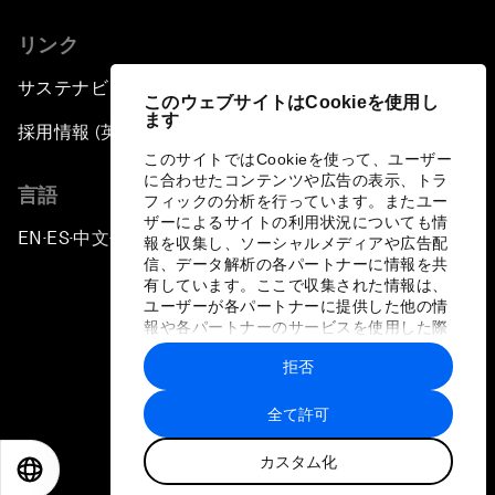
リンク
サステナビリティへの取り組み
このウェブサイトはCookieを使用し
ます
採用情報 (英語のみ)
このサイトではCookieを使って、ユーザー
に合わせたコンテンツや広告の表示、トラ
言語
フィックの分析を行っています。またユー
ザーによるサイトの利用状況についても情
EN
ES
中文
日本語
▪
▪
▪
報を収集し、ソーシャルメディアや広告配
信、データ解析の各パートナーに情報を共
有しています。ここで収集された情報は、
ユーザーが各パートナーに提供した他の情
報や各パートナーのサービスを使用した際
に収集された情報と組み合わされ、各パー
拒否
トナーによって使用されることがありま
プライバシーポリシーと利用規約
す。
全て許可
サイトマップ
カスタム化
©
2026
世界経済フォーラム
EN
ES
中文
日本語