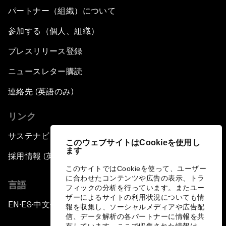
パートナー（組織）について
参加する（個人、組織）
プレスリリース登録
ニュースレター購読
連絡先 (英語のみ)
リンク
サステナビリティへの取り組み
このウェブサイトはCookieを使用し
ます
採用情報 (英語のみ)
このサイトではCookieを使って、ユーザー
に合わせたコンテンツや広告の表示、トラ
言語
フィックの分析を行っています。またユー
ザーによるサイトの利用状況についても情
EN
ES
中文
日本語
▪
▪
▪
報を収集し、ソーシャルメディアや広告配
信、データ解析の各パートナーに情報を共