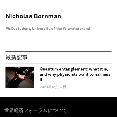
Nicholas Bornman
Ph.D. student, University of the Witwatersrand
最新記事
Quantum entanglement: what it is,
and why physicists want to harness
it
2021年12月14日
世界経済フォーラムについて