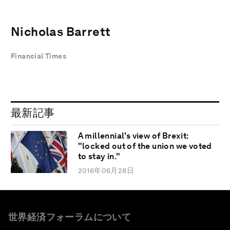
Nicholas Barrett
Financial Times
最新記事
A millennial's view of Brexit:
"locked out of the union we voted
to stay in."
2016年06月28日
世界経済フォーラムについて