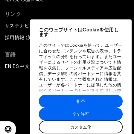
リンク
サステナビリティへの取り組み
このウェブサイトはCookieを使用し
ます
採用情報 (英語のみ)
このサイトではCookieを使って、ユーザー
に合わせたコンテンツや広告の表示、トラ
言語
フィックの分析を行っています。またユー
ザーによるサイトの利用状況についても情
EN
ES
中文
日本語
▪
▪
▪
報を収集し、ソーシャルメディアや広告配
信、データ解析の各パートナーに情報を共
有しています。ここで収集された情報は、
ユーザーが各パートナーに提供した他の情
報や各パートナーのサービスを使用した際
に収集された情報と組み合わされ、各パー
拒否
トナーによって使用されることがありま
プライバシーポリシーと利用規約
す。
全て許可
サイトマップ
カスタム化
©
2026
世界経済フォーラム
EN
ES
中文
日本語