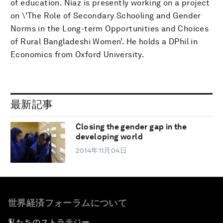
of education. Niaz is presently working on a project
on \'The Role of Secondary Schooling and Gender
Norms in the Long-term Opportunities and Choices
of Rural Bangladeshi Women’. He holds a DPhil in
Economics from Oxford University.
最新記事
Closing the gender gap in the
developing world
2014年11月04日
世界経済フォーラムについて
私たちのストラテジー