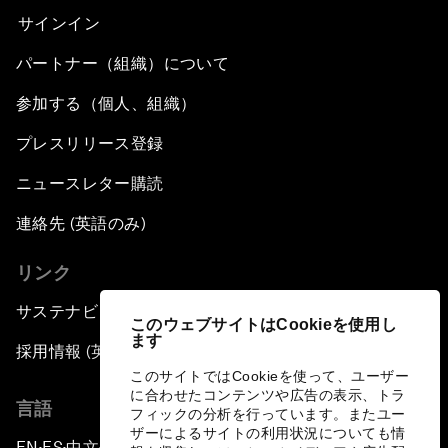
サインイン
パートナー（組織）について
参加する（個人、組織）
プレスリリース登録
ニュースレター購読
連絡先 (英語のみ)
リンク
サステナビリティへの取り組み
このウェブサイトはCookieを使用し
ます
採用情報 (英語のみ)
このサイトではCookieを使って、ユーザー
に合わせたコンテンツや広告の表示、トラ
言語
フィックの分析を行っています。またユー
ザーによるサイトの利用状況についても情
EN
ES
中文
日本語
▪
▪
▪