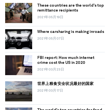
These countries are the world's top
remittance recipients
2021年05月19日
Where carsharing is making inroads
2021年05月07日
FBI report: How much internet
crime cost the US in 2020
2021年03月23日
世界上粮食安全状况最好的国家
2021年03月17日
The world's top countries for food