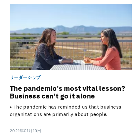
リーダーシップ
The pandemic's most vital lesson?
Business can't go it alone
• The pandemic has reminded us that business
organizations are primarily about people.
2021年01月19日