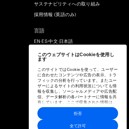
サステナビリティへの取り組み
採用情報 (英語のみ)
て
言語
EN
ES
中文
日本語
▪
▪
▪
このウェブサイトはCookieを使用し
ます
このサイトではCookieを使って、ユーザー
に合わせたコンテンツや広告の表示、トラ
フィックの分析を行っています。またユー
ザーによるサイトの利用状況についても情
報を収集し、ソーシャルメディアや広告配
信、データ解析の各パートナーに情報を共
有しています。ここで収集された情報は、
ユーザーが各パートナーに提供した他の情
報や各パートナーのサービスを使用した際
拒否
に収集された情報と組み合わされ、各パー
トナーによって使用されることがありま
全て許可