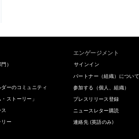
エンゲージメント
部門）
サインイン
パートナー（組織）につい
ルダーのコミュニティ
参加する（個人、組織）
ム・ストーリー」
プレスリリース登録
ース
ニュースレター購読
ラリー
連絡先 (英語のみ)