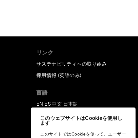
リンク
サステナビリティへの取り組み
採用情報 (英語のみ)
て
言語
EN
ES
中文
日本語
▪
▪
▪
このウェブサイトはCookieを使用し
ます
このサイトではCookieを使って、ユーザー