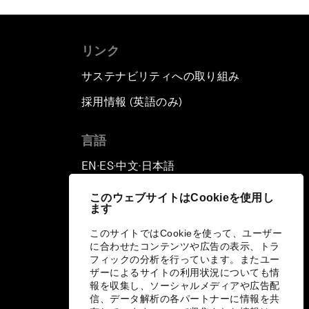
リンク
サステナビリティへの取り組み
採用情報 (英語のみ)
て
言語
EN
ES
中文
日本語
▪
▪
▪
このウェブサイトはCookieを使用し
ます
このサイトではCookieを使って、ユーザー
に合わせたコンテンツや広告の表示、トラ
フィックの分析を行っています。またユー
ザーによるサイトの利用状況についても情
報を収集し、ソーシャルメディアや広告配
信、データ解析の各パートナーに情報を共