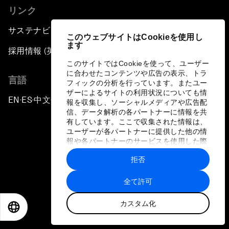
リンク
サステナビリティへの取り組み
このウェブサイトはCookieを使用し
ます
採用情報 (英語のみ)
このサイトではCookieを使って、ユーザー
に合わせたコンテンツや広告の表示、トラ
言語
フィックの分析を行っています。またユー
ザーによるサイトの利用状況についても情
EN
ES
中文
日本語
▪
▪
▪
報を収集し、ソーシャルメディアや広告配
信、データ解析の各パートナーに情報を共
有しています。ここで収集された情報は、
ユーザーが各パートナーに提供した他の情
報や各パートナーのサービスを使用した際
に収集された情報と組み合わされ、各パー
拒否
トナーによって使用されることがありま
プライバシーポリシーと利用規約
す。
全て許可
サイトマップ
カスタム化
©
2026
世界経済フォーラム
EN
ES
中文
日本語