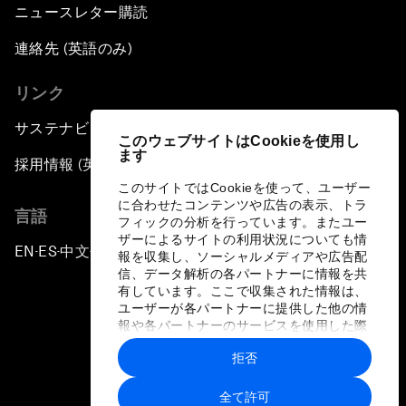
ニュースレター購読
連絡先 (英語のみ)
リンク
サステナビリティへの取り組み
このウェブサイトはCookieを使用し
ます
採用情報 (英語のみ)
このサイトではCookieを使って、ユーザー
に合わせたコンテンツや広告の表示、トラ
言語
フィックの分析を行っています。またユー
ザーによるサイトの利用状況についても情
EN
ES
中文
日本語
▪
▪
▪
報を収集し、ソーシャルメディアや広告配
信、データ解析の各パートナーに情報を共
有しています。ここで収集された情報は、
ユーザーが各パートナーに提供した他の情
報や各パートナーのサービスを使用した際
に収集された情報と組み合わされ、各パー
拒否
トナーによって使用されることがありま
プライバシーポリシーと利用規約
す。
全て許可