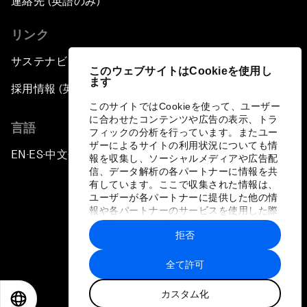
連絡先 (英語のみ)
リンク
サステナビリティへの取り組み
このウェブサイトはCookieを使用し
ます
採用情報 (英語のみ)
このサイトではCookieを使って、ユーザー
に合わせたコンテンツや広告の表示、トラ
言語
フィックの分析を行っています。またユー
ザーによるサイトの利用状況についても情
EN
ES
中文
日本語
▪
▪
▪
報を収集し、ソーシャルメディアや広告配
信、データ解析の各パートナーに情報を共
有しています。ここで収集された情報は、
ユーザーが各パートナーに提供した他の情
報や各パートナーのサービスを使用した際
に収集された情報と組み合わされ、各パー
拒否
トナーによって使用されることがありま
プライバシーポリシーと利用規約
す。
全て許可
サイトマップ
カスタム化
©
2026
世界経済フォーラム
EN
ES
中文
日本語