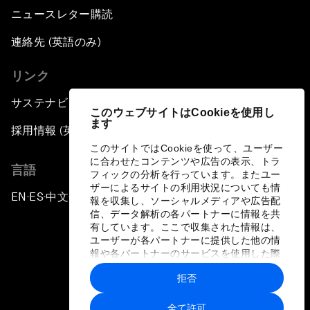
ニュースレター購読
連絡先 (英語のみ)
リンク
サステナビリティへの取り組み
このウェブサイトはCookieを使用し
ます
採用情報 (英語のみ)
このサイトではCookieを使って、ユーザー
に合わせたコンテンツや広告の表示、トラ
言語
フィックの分析を行っています。またユー
ザーによるサイトの利用状況についても情
EN
ES
中文
日本語
▪
▪
▪
報を収集し、ソーシャルメディアや広告配
信、データ解析の各パートナーに情報を共
有しています。ここで収集された情報は、
ユーザーが各パートナーに提供した他の情
報や各パートナーのサービスを使用した際
に収集された情報と組み合わされ、各パー
拒否
トナーによって使用されることがありま
プライバシーポリシーと利用規約
す。
全て許可