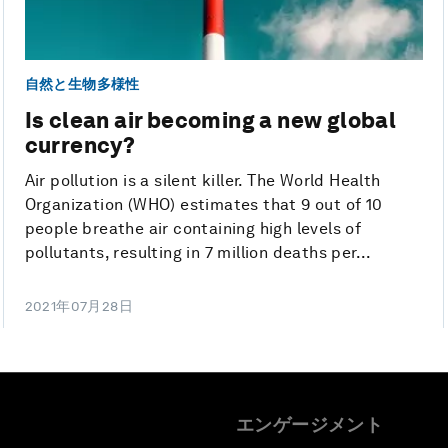
自然と生物多様性
Is clean air becoming a new global
currency?
Air pollution is a silent killer. The World Health
Organization (WHO) estimates that 9 out of 10
people breathe air containing high levels of
pollutants, resulting in 7 million deaths per...
2021年07月28日
エンゲージメント