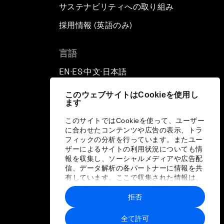
サステナビリティへの取り組み
採用情報 (英語のみ)
て
言語
EN
ES
中文
日本語
▪
▪
▪
このウェブサイトはCookieを使用し
ます
このサイトではCookieを使って、ユーザー
に合わせたコンテンツや広告の表示、トラ
フィックの分析を行っています。またユー
ザーによるサイトの利用状況についても情
報を収集し、ソーシャルメディアや広告配
信、データ解析の各パートナーに情報を共
有しています。ここで収集された情報は、
ユーザーが各パートナーに提供した他の情
報や各パートナーのサービスを使用した際
拒否
に収集された情報と組み合わされ、各パー
トナーによって使用されることがありま
全て許可