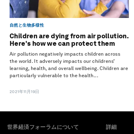
自然と生物多様性
Children are dying from air pollution.
Here's how we can protect them
Air pollution negatively impacts children across
the world. It adversely impacts our childrens’
learning, health, and overall wellbeing. Children are
particularly vulnerable to the health...
2021年11月19日
世界経済フォーラムについて
詳細