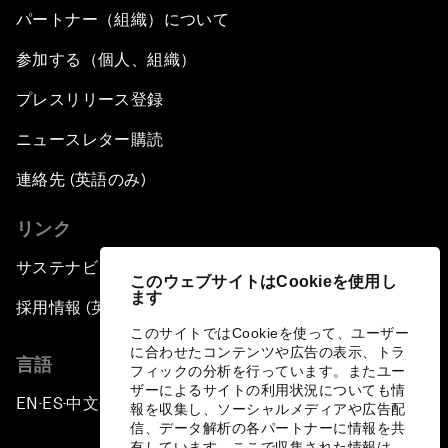
パートナー（組織）について
参加する（個人、組織）
プレスリリース登録
ニュースレター購読
連絡先 (英語のみ)
リンク
サステナビリティへの取り組み
このウェブサイトはCookieを使用し
ます
採用情報 (英語のみ)
このサイトではCookieを使って、ユーザー
に合わせたコンテンツや広告の表示、トラ
言語
フィックの分析を行っています。またユー
ザーによるサイトの利用状況についても情
EN
ES
中文
日本語
▪
▪
▪
報を収集し、ソーシャルメディアや広告配
信、データ解析の各パートナーに情報を共
有しています。ここで収集された情報は、