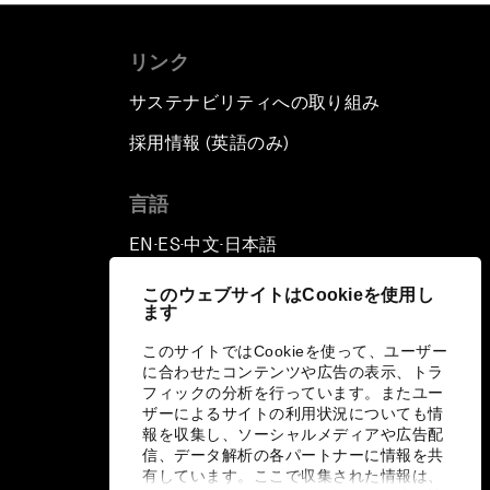
リンク
サステナビリティへの取り組み
採用情報 (英語のみ)
て
言語
EN
ES
中文
日本語
▪
▪
▪
このウェブサイトはCookieを使用し
ます
このサイトではCookieを使って、ユーザー
に合わせたコンテンツや広告の表示、トラ
フィックの分析を行っています。またユー
ザーによるサイトの利用状況についても情
報を収集し、ソーシャルメディアや広告配
信、データ解析の各パートナーに情報を共
有しています。ここで収集された情報は、