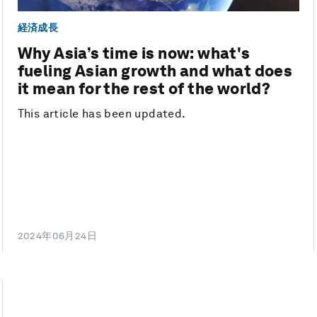
経済成長
Why Asia’s time is now: what's
fueling Asian growth and what does
it mean for the rest of the world?
This article has been updated.
2024年06月24日