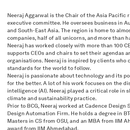
Neeraj Aggarwal is the Chair of the Asia Pacific
executive committee. He oversees business in Aus
and South-East Asia. The region is home to almos
companies, half of all unicorns, and more than h
Neeraj has worked closely with more than 100 CEO
supports CEOs and chairs to set their agendas a
organisations. Neeraj is inspired by clients wh
standards for the world to follow.
Neeraj is passionate about technology and its po
for the better. A lot of his work focuses on the di
intelligence (AI). Neeraj played a critical role in
climate and sustainability practice.
Prior to BCG, Neeraj worked at Cadence Design S
Design Automation Firm. He holds a degree in BT
Masters in CS from OSU, and an MBA from IIM A
award from IIM Ahmedabad.