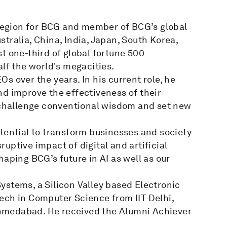
 region for BCG and member of BCG’s global
tralia, China, India, Japan, South Korea,
t one-third of global fortune 500
alf the world's megacities.
s over the years. In his current role, he
nd improve the effectiveness of their
o challenge conventional wisdom and set new
tential to transform businesses and society
sruptive impact of digital and artificial
 shaping BCG’s future in AI as well as our
ystems, a Silicon Valley based Electronic
ech in Computer Science from IIT Delhi,
hmedabad. He received the Alumni Achiever