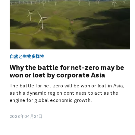
自然と生物多様性
Why the battle for net-zero may be
won or lost by corporate Asia
The battle for net-zero will be won or lost in Asia,
as this dynamic region continues to act as the
engine for global economic growth.
2023年04月21日