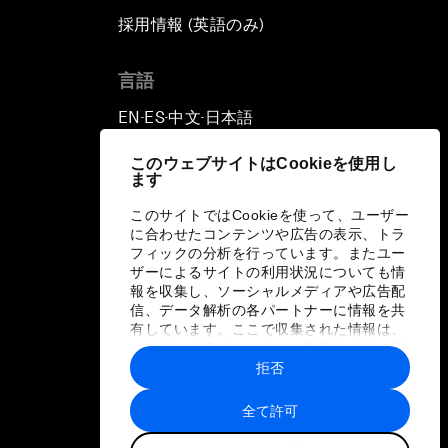
採用情報 (英語のみ)
て
言語
EN
ES
中文
日本語
▪
▪
▪
このウェブサイトはCookieを使用し
ます
このサイトではCookieを使って、ユーザー
に合わせたコンテンツや広告の表示、トラ
フィックの分析を行っています。またユー
ザーによるサイトの利用状況についても情
報を収集し、ソーシャルメディアや広告配
信、データ解析の各パートナーに情報を共
有しています。ここで収集された情報は、
ユーザーが各パートナーに提供した他の情
報や各パートナーのサービスを使用した際
拒否
に収集された情報と組み合わされ、各パー
トナーによって使用されることがありま
全て許可
す。