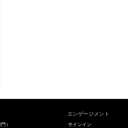
エンゲージメント
部門）
サインイン