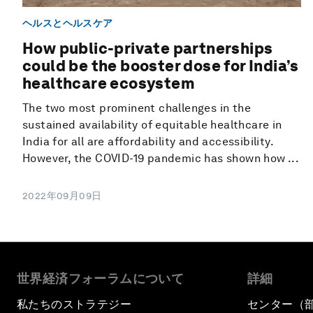
ヘルスとヘルスケア
How public-private partnerships
could be the booster dose for India’s
healthcare ecosystem
The two most prominent challenges in the
sustained availability of equitable healthcare in
India for all are affordability and accessibility.
However, the COVID-19 pandemic has shown how ...
2022年09月09日
世界経済フォーラムについて
詳細
私たちのストラテジー
センター（