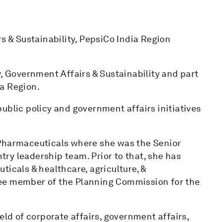
s & Sustainability, PepsiCo India Region
y, Government Affairs & Sustainability and part
a Region.
ublic policy and government affairs initiatives
 Pharmaceuticals where she was the Senior
ntry leadership team. Prior to that, she has
ticals & healthcare, agriculture, &
ee member of the Planning Commission for the
eld of corporate affairs, government affairs,