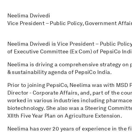
Neelima Dwivedi
Vice President – Public Policy, Government Affair
Neelima Dwivedi is Vice President – Public Polic
of Executive Committee (Ex Com) of PepsiCo Indi
Neelima is driving a comprehensive strategy on p
& sustainability agenda of PepsiCo India.
Prior to joining PepsiCo, Neelima was with MSD
Director - Corporate Affairs, and, part of the cou
worked in various industries including pharmaceu
biotechnology. She also was a Steering Committ
XIIth Five Year Plan on Agriculture Extension.
Neelima has over 20 years of experience in the fi