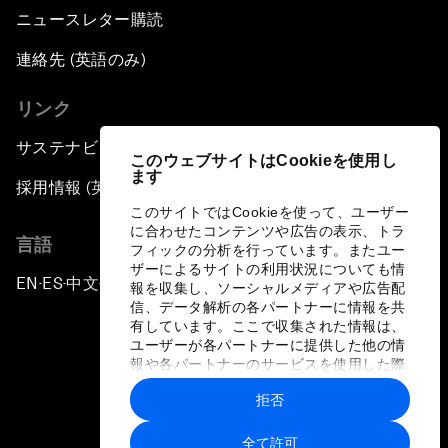
ニュースレター購読
連絡先 (英語のみ)
リンク
サステナビリティへの取り組み
このウェブサイトはCookieを使用し
ます
採用情報 (英語のみ)
このサイトではCookieを使って、ユーザー
に合わせたコンテンツや広告の表示、トラ
言語
フィックの分析を行っています。またユー
ザーによるサイトの利用状況についても情
EN
ES
中文
日本語
▪
▪
▪
報を収集し、ソーシャルメディアや広告配
信、データ解析の各パートナーに情報を共
有しています。ここで収集された情報は、
ユーザーが各パートナーに提供した他の情
報や各パートナーのサービスを使用した際
に収集された情報と組み合わされ、各パー
拒否
トナーによって使用されることがありま
プライバシーポリシーと利用規約
す。
全て許可