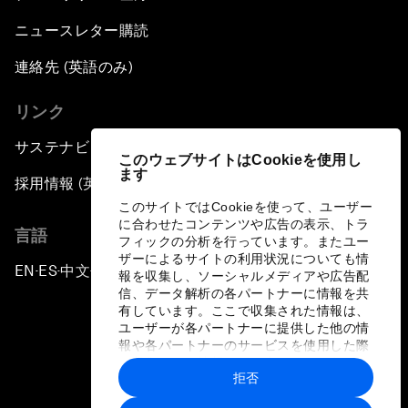
ニュースレター購読
連絡先 (英語のみ)
リンク
サステナビリティへの取り組み
このウェブサイトはCookieを使用し
ます
採用情報 (英語のみ)
このサイトではCookieを使って、ユーザー
に合わせたコンテンツや広告の表示、トラ
言語
フィックの分析を行っています。またユー
ザーによるサイトの利用状況についても情
EN
ES
中文
日本語
▪
▪
▪
報を収集し、ソーシャルメディアや広告配
信、データ解析の各パートナーに情報を共
有しています。ここで収集された情報は、
ユーザーが各パートナーに提供した他の情
報や各パートナーのサービスを使用した際
に収集された情報と組み合わされ、各パー
拒否
トナーによって使用されることがありま
プライバシーポリシーと利用規約
す。