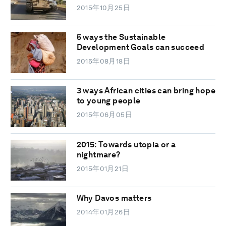
2015年10月25日
5 ways the Sustainable
Development Goals can succeed
2015年08月18日
3 ways African cities can bring hope
to young people
2015年06月05日
2015: Towards utopia or a
nightmare?
2015年01月21日
Why Davos matters
2014年01月26日