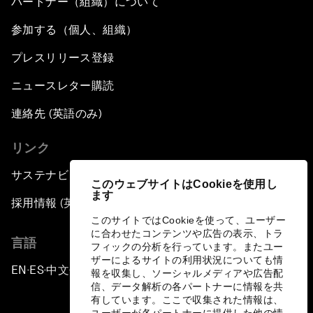
パートナー（組織）について
参加する（個人、組織）
プレスリリース登録
ニュースレター購読
連絡先 (英語のみ)
リンク
サステナビリティへの取り組み
このウェブサイトはCookieを使用し
ます
採用情報 (英語のみ)
このサイトではCookieを使って、ユーザー
に合わせたコンテンツや広告の表示、トラ
言語
フィックの分析を行っています。またユー
ザーによるサイトの利用状況についても情
EN
ES
中文
日本語
▪
▪
▪
報を収集し、ソーシャルメディアや広告配
信、データ解析の各パートナーに情報を共
有しています。ここで収集された情報は、