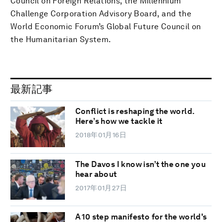
Council on Foreign Relations, the Millennium
Challenge Corporation Advisory Board, and the
World Economic Forum’s Global Future Council on
the Humanitarian System.
最新記事
Conflict is reshaping the world.
Here’s how we tackle it
2018年01月16日
The Davos I know isn’t the one you
hear about
2017年01月27日
A 10 step manifesto for the world's