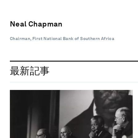
Neal Chapman
Chairman, First National Bank of Southern Africa
最新記事