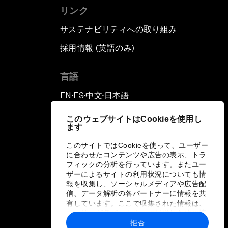
リンク
サステナビリティへの取り組み
採用情報 (英語のみ)
て
言語
EN
ES
中文
日本語
▪
▪
▪
このウェブサイトはCookieを使用し
ます
このサイトではCookieを使って、ユーザー
に合わせたコンテンツや広告の表示、トラ
フィックの分析を行っています。またユー
ザーによるサイトの利用状況についても情
報を収集し、ソーシャルメディアや広告配
信、データ解析の各パートナーに情報を共
有しています。ここで収集された情報は、
ユーザーが各パートナーに提供した他の情
報や各パートナーのサービスを使用した際
拒否