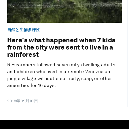
自然と生物多様性
Here's what happened when 7 kids
from the city were sent to live in a
rainforest
Researchers followed seven city-dwelling adults
and children who lived in a remote Venezuelan
jungle village without electricity, soap, or other
amenities for 16 days.
2018年09月10日