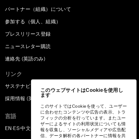
パートナー（組織）について
参加する（個人、組織）
プレスリリース登録
ニュースレター購読
連絡先 (英語のみ)
リンク
サステナビリティへの取り組み
このウェブサイトはCookieを使用し
ます
採用情報 (英語のみ)
このサイトではCookieを使って、ユーザー
に合わせたコンテンツや広告の表示、トラ
言語
フィックの分析を行っています。またユー
ザーによるサイトの利用状況についても情
EN
ES
中文
日本語
▪
▪
▪
報を収集し、ソーシャルメディアや広告配
信、データ解析の各パートナーに情報を共