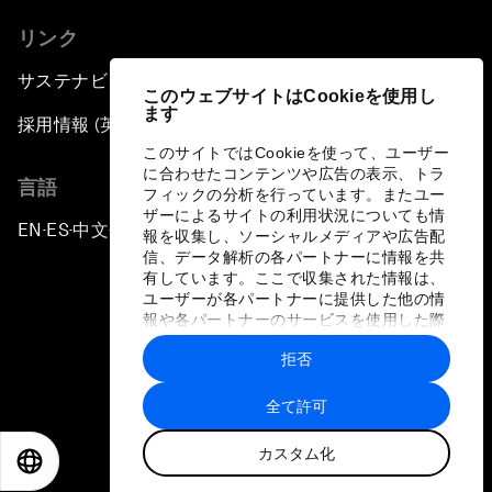
リンク
サステナビリティへの取り組み
このウェブサイトはCookieを使用し
ます
採用情報 (英語のみ)
このサイトではCookieを使って、ユーザー
に合わせたコンテンツや広告の表示、トラ
言語
フィックの分析を行っています。またユー
ザーによるサイトの利用状況についても情
EN
ES
中文
日本語
▪
▪
▪
報を収集し、ソーシャルメディアや広告配
信、データ解析の各パートナーに情報を共
有しています。ここで収集された情報は、
ユーザーが各パートナーに提供した他の情
報や各パートナーのサービスを使用した際
に収集された情報と組み合わされ、各パー
拒否
トナーによって使用されることがありま
プライバシーポリシーと利用規約
す。
全て許可
サイトマップ
カスタム化
©
2026
世界経済フォーラム
EN
ES
中文
日本語