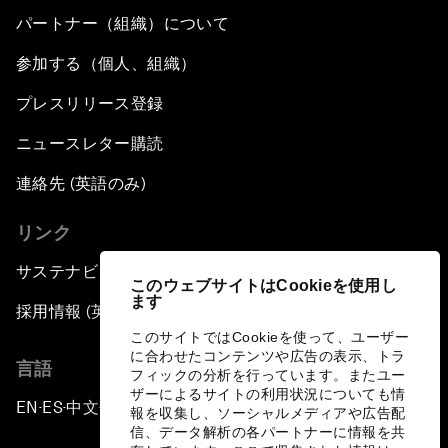
パートナー（組織）について
参加する（個人、組織）
プレスリリース登録
ニュースレター購読
連絡先 (英語のみ)
リンク
サステナビリティへの取り組み
このウェブサイトはCookieを使用し
ます
採用情報 (英語のみ)
このサイトではCookieを使って、ユーザー
に合わせたコンテンツや広告の表示、トラ
言語
フィックの分析を行っています。またユー
ザーによるサイトの利用状況についても情
EN
ES
中文
日本語
▪
▪
▪
報を収集し、ソーシャルメディアや広告配
信、データ解析の各パートナーに情報を共