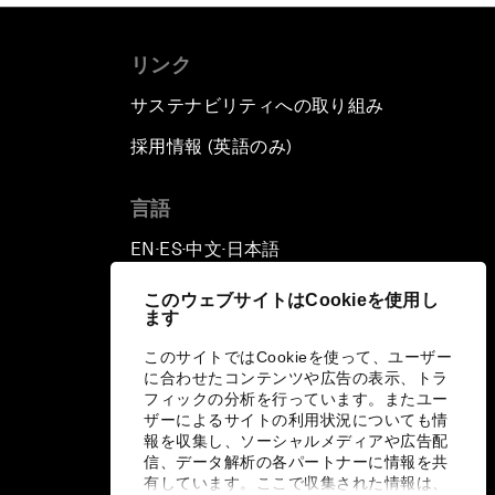
リンク
サステナビリティへの取り組み
採用情報 (英語のみ)
て
言語
EN
ES
中文
日本語
▪
▪
▪
このウェブサイトはCookieを使用し
ます
このサイトではCookieを使って、ユーザー
に合わせたコンテンツや広告の表示、トラ
フィックの分析を行っています。またユー
ザーによるサイトの利用状況についても情
報を収集し、ソーシャルメディアや広告配
信、データ解析の各パートナーに情報を共
有しています。ここで収集された情報は、