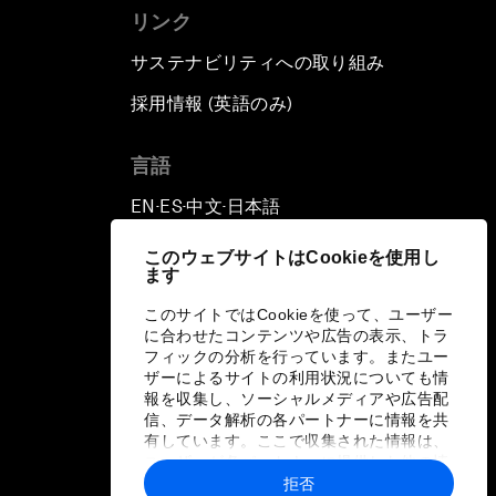
リンク
サステナビリティへの取り組み
採用情報 (英語のみ)
て
言語
EN
ES
中文
日本語
▪
▪
▪
このウェブサイトはCookieを使用し
ます
このサイトではCookieを使って、ユーザー
に合わせたコンテンツや広告の表示、トラ
フィックの分析を行っています。またユー
ザーによるサイトの利用状況についても情
報を収集し、ソーシャルメディアや広告配
信、データ解析の各パートナーに情報を共
有しています。ここで収集された情報は、
ユーザーが各パートナーに提供した他の情
報や各パートナーのサービスを使用した際
拒否