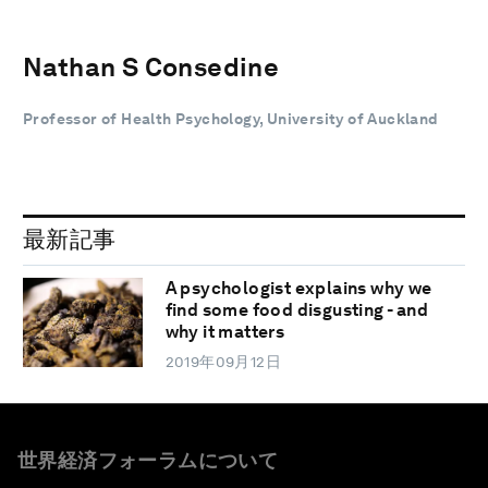
Nathan S Consedine
Professor of Health Psychology, University of Auckland
最新記事
A psychologist explains why we
find some food disgusting - and
why it matters
2019年09月12日
世界経済フォーラムについて