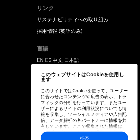
リンク
サステナビリティへの取り組み
採用情報 (英語のみ)
て
言語
EN
ES
中文
日本語
▪
▪
▪
このウェブサイトはCookieを使用し
ます
このサイトではCookieを使って、ユーザー
に合わせたコンテンツや広告の表示、トラ
フィックの分析を行っています。またユー
ザーによるサイトの利用状況についても情
報を収集し、ソーシャルメディアや広告配
信、データ解析の各パートナーに情報を共
有しています。ここで収集された情報は、
ユーザーが各パートナーに提供した他の情
報や各パートナーのサービスを使用した際
拒否