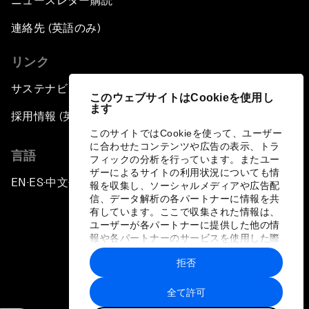
ニュースレター購読
連絡先 (英語のみ)
リンク
サステナビリティへの取り組み
このウェブサイトはCookieを使用し
ます
採用情報 (英語のみ)
このサイトではCookieを使って、ユーザー
に合わせたコンテンツや広告の表示、トラ
言語
フィックの分析を行っています。またユー
ザーによるサイトの利用状況についても情
EN
ES
中文
日本語
▪
▪
▪
報を収集し、ソーシャルメディアや広告配
信、データ解析の各パートナーに情報を共
有しています。ここで収集された情報は、
ユーザーが各パートナーに提供した他の情
報や各パートナーのサービスを使用した際
に収集された情報と組み合わされ、各パー
拒否
トナーによって使用されることがありま
プライバシーポリシーと利用規約
す。
全て許可
サイトマップ