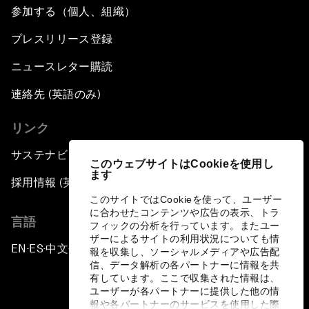
参加する（個人、組織）
プレスリリース登録
ニュースレター購読
連絡先 (英語のみ)
リンク
サステナビリティへの取り組み
このウェブサイトはCookieを使用し
ます
採用情報 (英語のみ)
このサイトではCookieを使って、ユーザー
に合わせたコンテンツや広告の表示、トラ
言語
フィックの分析を行っています。またユー
ザーによるサイトの利用状況についても情
EN
ES
中文
日本語
▪
▪
▪
報を収集し、ソーシャルメディアや広告配
信、データ解析の各パートナーに情報を共
有しています。ここで収集された情報は、
ユーザーが各パートナーに提供した他の情
報や各パートナーのサービスを使用した際