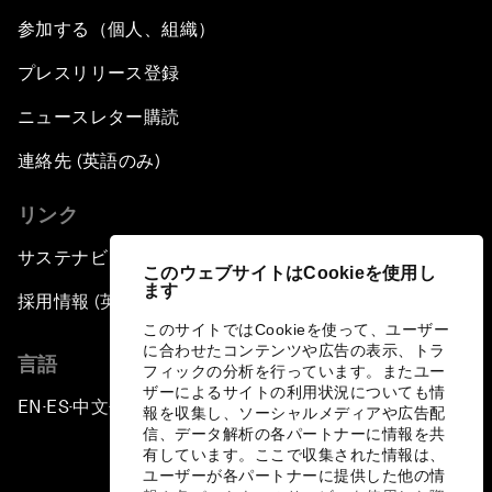
参加する（個人、組織）
プレスリリース登録
ニュースレター購読
連絡先 (英語のみ)
リンク
サステナビリティへの取り組み
このウェブサイトはCookieを使用し
ます
採用情報 (英語のみ)
このサイトではCookieを使って、ユーザー
に合わせたコンテンツや広告の表示、トラ
言語
フィックの分析を行っています。またユー
ザーによるサイトの利用状況についても情
EN
ES
中文
日本語
▪
▪
▪
報を収集し、ソーシャルメディアや広告配
信、データ解析の各パートナーに情報を共
有しています。ここで収集された情報は、
ユーザーが各パートナーに提供した他の情