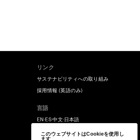
リンク
サステナビリティへの取り組み
採用情報 (英語のみ)
て
言語
EN
ES
中文
日本語
▪
▪
▪
このウェブサイトはCookieを使用し
ます