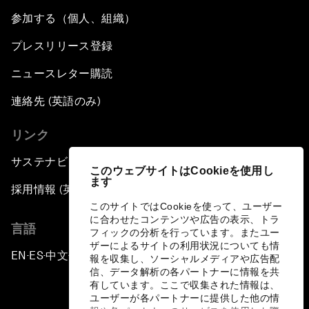
参加する（個人、組織）
プレスリリース登録
ニュースレター購読
連絡先 (英語のみ)
リンク
サステナビリティへの取り組み
このウェブサイトはCookieを使用し
ます
採用情報 (英語のみ)
このサイトではCookieを使って、ユーザー
に合わせたコンテンツや広告の表示、トラ
言語
フィックの分析を行っています。またユー
ザーによるサイトの利用状況についても情
EN
ES
中文
日本語
▪
▪
▪
報を収集し、ソーシャルメディアや広告配
信、データ解析の各パートナーに情報を共
有しています。ここで収集された情報は、
ユーザーが各パートナーに提供した他の情