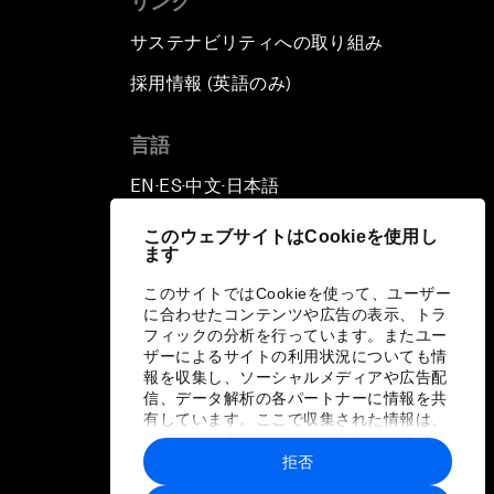
リンク
サステナビリティへの取り組み
採用情報 (英語のみ)
て
言語
EN
ES
中文
日本語
▪
▪
▪
このウェブサイトはCookieを使用し
ます
このサイトではCookieを使って、ユーザー
に合わせたコンテンツや広告の表示、トラ
フィックの分析を行っています。またユー
ザーによるサイトの利用状況についても情
報を収集し、ソーシャルメディアや広告配
信、データ解析の各パートナーに情報を共
有しています。ここで収集された情報は、
ユーザーが各パートナーに提供した他の情
報や各パートナーのサービスを使用した際
拒否
に収集された情報と組み合わされ、各パー