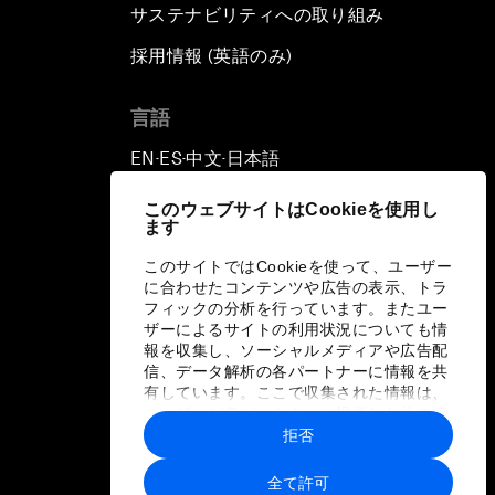
サステナビリティへの取り組み
採用情報 (英語のみ)
て
言語
EN
ES
中文
日本語
▪
▪
▪
このウェブサイトはCookieを使用し
ます
このサイトではCookieを使って、ユーザー
に合わせたコンテンツや広告の表示、トラ
フィックの分析を行っています。またユー
ザーによるサイトの利用状況についても情
報を収集し、ソーシャルメディアや広告配
信、データ解析の各パートナーに情報を共
有しています。ここで収集された情報は、
ユーザーが各パートナーに提供した他の情
報や各パートナーのサービスを使用した際
拒否
に収集された情報と組み合わされ、各パー
トナーによって使用されることがありま
全て許可