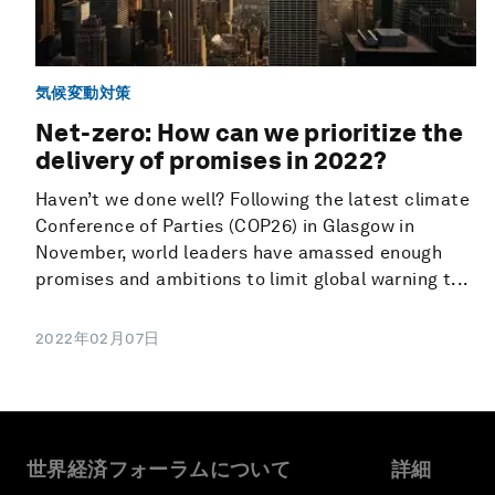
気候変動対策
Net-zero: How can we prioritize the
delivery of promises in 2022?
Haven’t we done well? Following the latest climate
Conference of Parties (COP26) in Glasgow in
November, world leaders have amassed enough
promises and ambitions to limit global warning t...
2022年02月07日
世界経済フォーラムについて
詳細