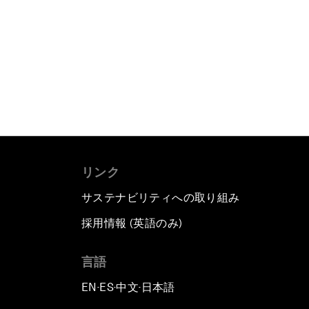
リンク
サステナビリティへの取り組み
採用情報 (英語のみ)
て
言語
EN
ES
中文
日本語
▪
▪
▪