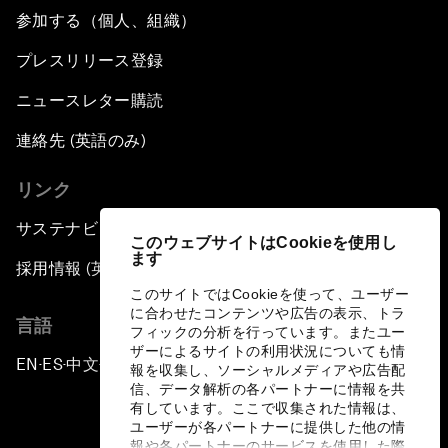
参加する（個人、組織）
プレスリリース登録
ニュースレター購読
連絡先 (英語のみ)
リンク
サステナビリティへの取り組み
このウェブサイトはCookieを使用し
ます
採用情報 (英語のみ)
このサイトではCookieを使って、ユーザー
に合わせたコンテンツや広告の表示、トラ
言語
フィックの分析を行っています。またユー
ザーによるサイトの利用状況についても情
EN
ES
中文
日本語
▪
▪
▪
報を収集し、ソーシャルメディアや広告配
信、データ解析の各パートナーに情報を共
有しています。ここで収集された情報は、
ユーザーが各パートナーに提供した他の情
報や各パートナーのサービスを使用した際