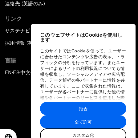
連絡先 (英語のみ)
リンク
サステナビリティへの取り組み
このウェブサイトはCookieを使用し
ます
採用情報 (英語のみ)
このサイトではCookieを使って、ユーザー
に合わせたコンテンツや広告の表示、トラ
言語
フィックの分析を行っています。またユー
ザーによるサイトの利用状況についても情
EN
ES
中文
日本語
▪
▪
▪
報を収集し、ソーシャルメディアや広告配
信、データ解析の各パートナーに情報を共
有しています。ここで収集された情報は、
ユーザーが各パートナーに提供した他の情
報や各パートナーのサービスを使用した際
に収集された情報と組み合わされ、各パー
拒否
トナーによって使用されることがありま
プライバシーポリシーと利用規約
す。
全て許可
サイトマップ
カスタム化
©
2026
世界経済フォーラム
EN
ES
中文
日本語