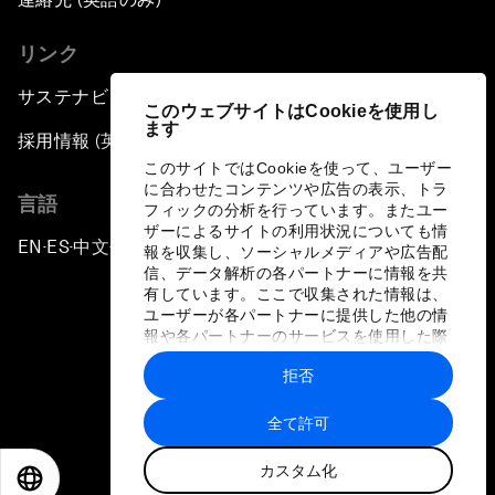
リンク
サステナビリティへの取り組み
このウェブサイトはCookieを使用し
ます
採用情報 (英語のみ)
このサイトではCookieを使って、ユーザー
に合わせたコンテンツや広告の表示、トラ
言語
フィックの分析を行っています。またユー
ザーによるサイトの利用状況についても情
EN
ES
中文
日本語
▪
▪
▪
報を収集し、ソーシャルメディアや広告配
信、データ解析の各パートナーに情報を共
有しています。ここで収集された情報は、
ユーザーが各パートナーに提供した他の情
報や各パートナーのサービスを使用した際
に収集された情報と組み合わされ、各パー
拒否
トナーによって使用されることがありま
プライバシーポリシーと利用規約
す。
全て許可
サイトマップ
カスタム化
©
2026
世界経済フォーラム
EN
ES
中文
日本語