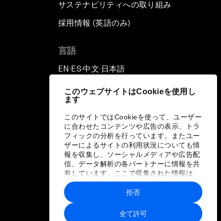
サステナビリティへの取り組み
採用情報 (英語のみ)
て
言語
EN
ES
中文
日本語
▪
▪
▪
このウェブサイトはCookieを使用し
ます
このサイトではCookieを使って、ユーザー
に合わせたコンテンツや広告の表示、トラ
フィックの分析を行っています。またユー
ザーによるサイトの利用状況についても情
報を収集し、ソーシャルメディアや広告配
信、データ解析の各パートナーに情報を共
有しています。ここで収集された情報は、
ユーザーが各パートナーに提供した他の情
報や各パートナーのサービスを使用した際
拒否
に収集された情報と組み合わされ、各パー
トナーによって使用されることがありま
全て許可
す。