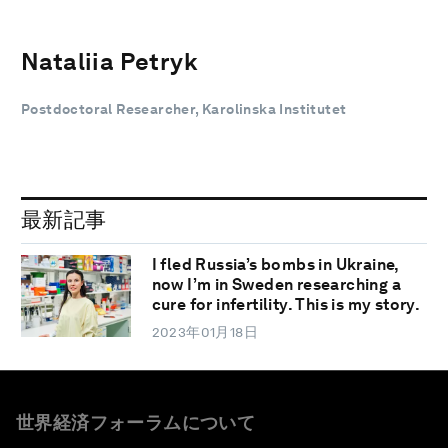
Nataliia Petryk
Postdoctoral Researcher, Karolinska Institutet
最新記事
I fled Russia’s bombs in Ukraine,
now I’m in Sweden researching a
cure for infertility. This is my story.
2023年01月18日
世界経済フォーラムについて