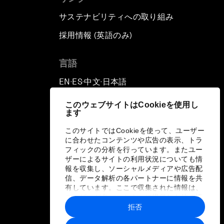
サステナビリティへの取り組み
採用情報 (英語のみ)
て
言語
EN
ES
中文
日本語
▪
▪
▪
このウェブサイトはCookieを使用し
ます
このサイトではCookieを使って、ユーザー
に合わせたコンテンツや広告の表示、トラ
フィックの分析を行っています。またユー
ザーによるサイトの利用状況についても情
報を収集し、ソーシャルメディアや広告配
信、データ解析の各パートナーに情報を共
有しています。ここで収集された情報は、
ユーザーが各パートナーに提供した他の情
報や各パートナーのサービスを使用した際
拒否
に収集された情報と組み合わされ、各パー