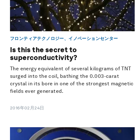
フロンティアテクノロジー、イノベーションセンター
Is this the secret to
superconductivity?
The energy equivalent of several kilograms of TNT
surged into the coil, bathing the 0.003-carat
crystal in its bore in one of the strongest magnetic
fields ever generated.
2016年02月24日