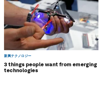
新興テクノロジー
3 things people want from emerging
technologies